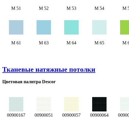
М 51
М 52
М 53
М 54
М 
М 61
М 63
М 64
М 65
М 
Тканевые натяжные потолки
Цветовая палитра Descor
00900167
00900051
00900057
00900064
0090