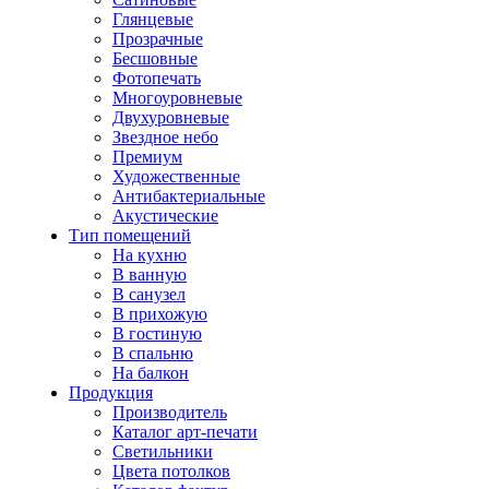
Глянцевые
Прозрачные
Бесшовные
Фотопечать
Многоуровневые
Двухуровневые
Звездное небо
Премиум
Художественные
Антибактериальные
Акустические
Тип помещений
На кухню
В ванную
В санузел
В прихожую
В гостиную
В спальню
На балкон
Продукция
Производитель
Каталог арт-печати
Светильники
Цвета потолков