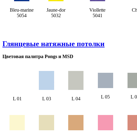
Bleu-marine
Jaune-dor
Viollette
Ch
5054
5032
5041
Глянцевые натяжные потолки
Цветовая палитра Pongs и MSD
L 05
L 
L 01
L 03
L 04