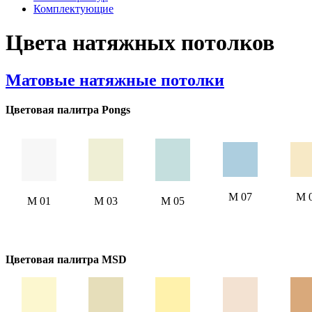
Комплектующие
Цвета натяжных потолков
Матовые натяжные потолки
Цветовая палитра Pongs
M 07
М 
M 01
M 03
M 05
Цветовая палитра MSD