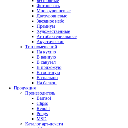
Бесшовные
Фотопечать
Многоуровневые
Двухуровневые
Звездное небо
Премиум
Художественные
Антибактериальные
Акустические
Тип помещений
На кухню
В ванную
В санузел
В прихожую
В гостиную
В спальню
На балкон
Продукция
Производитель
Barrisol
Clipso
Renolit
Pongs
MSD
Каталог арт-печати