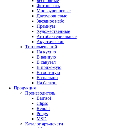
Бесшовные
Фотопечать
Многоуровневые
Двухуровневые
Звездное небо
Премиум
Художественные
Антибактериальные
Акустические
Тип помещений
На кухню
В ванную
В санузел
В прихожую
В гостиную
В спальню
На балкон
Продукция
Производитель
Barrisol
Clipso
Renolit
Pongs
MSD
Каталог арт-печати