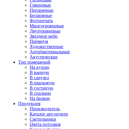
Глянцевые
Прозрачные
Бесшовные
Фотопечать
Многоуровневые
Двухуровневые
Звездное небо
Премиум
Художественные
Антибактериальные
Акустические
Тип помещений
На кухню
В ванную
В санузел
В прихожую
В гостиную
В спальню
На балкон
Продукция
Производитель
Каталог арт-печати
Светильники
Цвета потолков