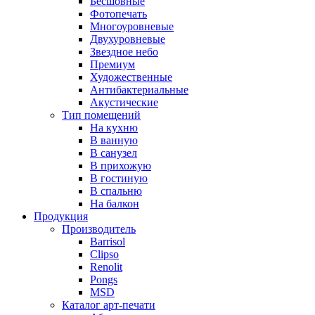
Бесшовные
Фотопечать
Многоуровневые
Двухуровневые
Звездное небо
Премиум
Художественные
Антибактериальные
Акустические
Тип помещений
На кухню
В ванную
В санузел
В прихожую
В гостиную
В спальню
На балкон
Продукция
Производитель
Barrisol
Clipso
Renolit
Pongs
MSD
Каталог арт-печати