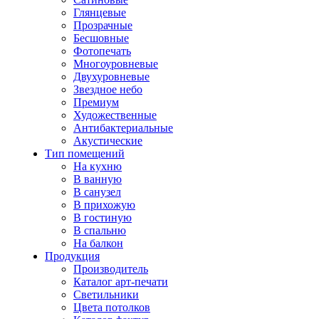
Глянцевые
Прозрачные
Бесшовные
Фотопечать
Многоуровневые
Двухуровневые
Звездное небо
Премиум
Художественные
Антибактериальные
Акустические
Тип помещений
На кухню
В ванную
В санузел
В прихожую
В гостиную
В спальню
На балкон
Продукция
Производитель
Каталог арт-печати
Светильники
Цвета потолков