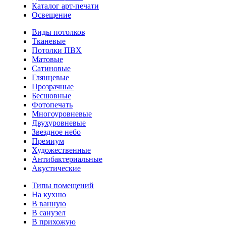
Каталог арт-печати
Освещение
Виды потолков
Тканевые
Потолки ПВХ
Матовые
Сатиновые
Глянцевые
Прозрачные
Бесшовные
Фотопечать
Многоуровневые
Двухуровневые
Звездное небо
Премиум
Художественные
Антибактериальные
Акустические
Типы помещений
На кухню
В ванную
В санузел
В прихожую